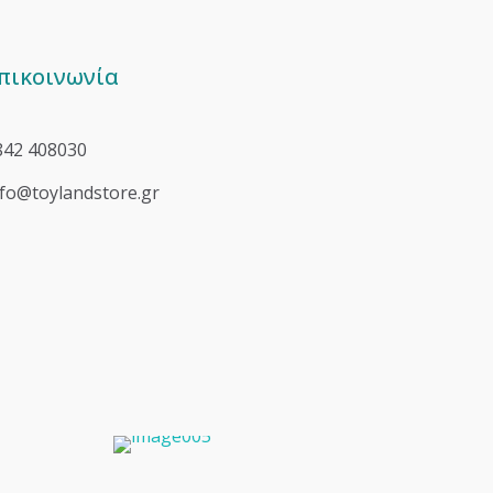
πικοινωνία
842 408030
nfo@toylandstore.gr