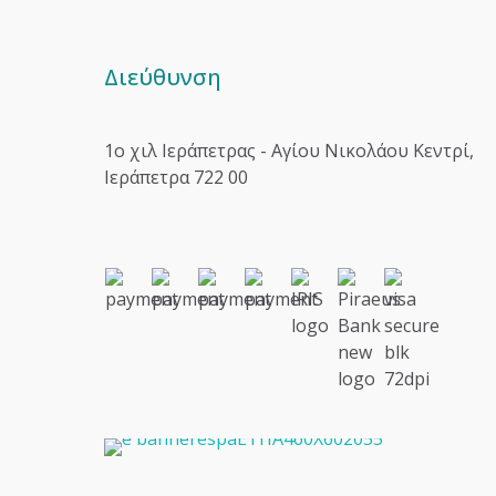
Διεύθυνση
1o χιλ Ιεράπετρας - Αγίου Νικολάου Κεντρί,
Ιεράπετρα 722 00