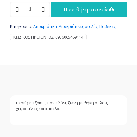
Αποκριάτικη
Προσθήκη στο καλάθι
παιδική
στολή
Αστυνόμος
Κατηγορίες:
Αποκριάτικα
,
Αποκριάτικες στολές
,
Παιδικές
(Νο6)
ποσότητα
ΚΩΔΙΚΌΣ ΠΡΟΪΌΝΤΟΣ:
6936065469114
Περιέχει τζάκετ, παντελόνι, ζώνη με θήκη όπλου,
χειροπέδες και καπέλο.