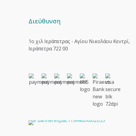
Διεύθυνση
1o χιλ Ιεράπετρας - Αγίου Νικολάου Κεντρί,
Ιεράπετρα 722 00