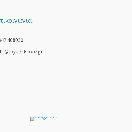
πικοινωνία
842 408030
nfo@toylandstore.gr