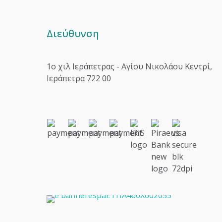
Διεύθυνση
1o χιλ Ιεράπετρας - Αγίου Νικολάου Κεντρί,
Ιεράπετρα 722 00