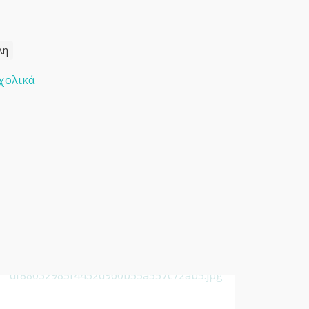
λη
χολικά