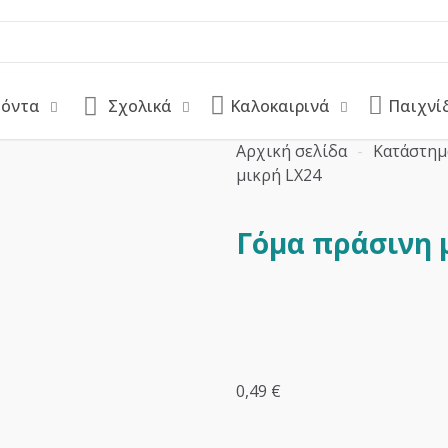
ϊόντα
Σχολικά
Καλοκαιρινά
Παιχνί
Αρχική σελίδα
-
Κατάστημ
μικρή LX24
Γόμα πράσινη 
0,49
€