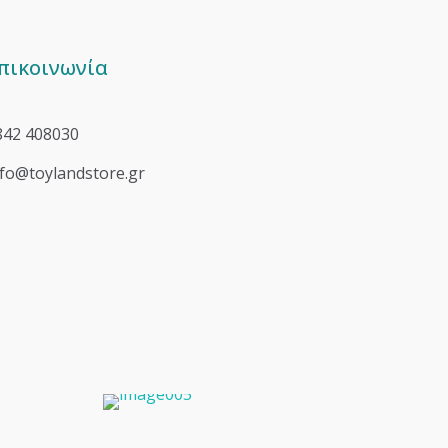
πικοινωνία
842 408030
nfo@toylandstore.gr