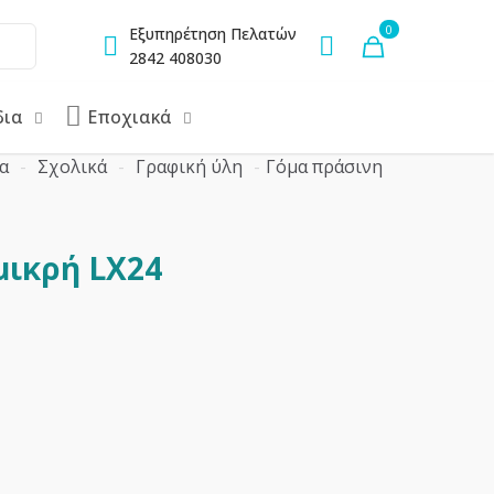
0
Εξυπηρέτηση Πελατών
2842 408030
δια
Εποχιακά
α
-
Σχολικά
-
Γραφική ύλη
-
Γόμα πράσινη
μικρή LX24