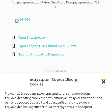
1o χιλ Ιεράπετρας - Αγίου Νικολάου Κεντρί, Ιεράπετρα 722
00
Όροι Επιστροφών
Όροι Χρήσης-Πνευματικά Δικαιώματα
Τρόποι Αποστολής-Πληρωμής
Επικοινωνία
Διαχείριση Συγκατάθεσης
2842 408030
Cookies
info@toylandstore.gr
Για να παρέχουμε την καλύτερη εμπειρία, χρησιμοποιούμε
τεχνολογίες όπως cookies για την αποθήκευση ή/και την πρόσβαση
σε πληροφορίες συσκευών. Η συγκατάθεση για τις εν λόγω
τεχνολογίες θα μας επιτρέψει να επεξεργαστούμε δεδομένα