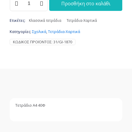
Προσθήκη στο καλάθι
Α4
40Φ
ποσότητα
Ετικέτες:
Κλασσικά τετράδια
Τετράδια-Χαρτικά
Κατηγορίες:
Σχολικά
,
Τετράδια-Χαρτικά
ΚΩΔΙΚΌΣ ΠΡΟΪΌΝΤΟΣ:
31/GI-1870
Τετράδιο Α4 40Φ