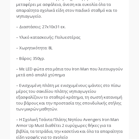
μεταφέρει με ασφάλεια, άνεση και ευκολία όλα τα
απαραίτητα σχολικά είδη στον παιδικό σταθμό και το
νηπιαγωγείο.
– Διαστάσεις: 27x10x31 εκ.
– Υλικό κατασκευής: Πολυεστέρας
– Χωρητικότητα: 8L
– Βάρος: 350γρ.
– Με LED φώτα στα μάτια του Iron Man που λειτουργούν
μετά από απαλό χτύπημα
– Ενισχυμένη πλάτη με ενισχυμένους ιμάντες στο πίσω
μέρος του σακιδίου πλάτης νηπιαγωγείου
εξασφαλίζουν το σταθερό κράτημα, τη σωστή κατανομή
του βάρους και την προστασία της σπονδυλικής στήλης
των μικρών μαθητών.
– H Σχολική Τσάντα Πλάτης Νηπίου Avengers Iron Man
Armor Up Must διαθέτει 2 ευρύχωρες θήκες για τα
βιβλία, τα τετράδια, την κασετίνα και όλα τα απαραίτητα
είδη γραφής για το σχολείο