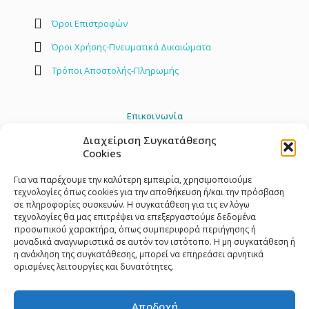
Όροι Επιστροφών
Όροι Χρήσης-Πνευματικά Δικαιώματα
Τρόποι Αποστολής-Πληρωμής
Επικοινωνία
Διαχείριση Συγκατάθεσης
2842 408030
Cookies
info@toylandstore.gr
Για να παρέχουμε την καλύτερη εμπειρία, χρησιμοποιούμε
τεχνολογίες όπως cookies για την αποθήκευση ή/και την πρόσβαση
σε πληροφορίες συσκευών. Η συγκατάθεση για τις εν λόγω
τεχνολογίες θα μας επιτρέψει να επεξεργαστούμε δεδομένα
προσωπικού χαρακτήρα, όπως συμπεριφορά περιήγησης ή
μοναδικά αναγνωριστικά σε αυτόν τον ιστότοπο. Η μη συγκατάθεση ή
η ανάκληση της συγκατάθεσης, μπορεί να επηρεάσει αρνητικά
ορισμένες λειτουργίες και δυνατότητες.
Αποδοχή