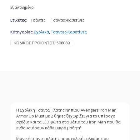
Εξαντλημένο
Ετικέτες:
Τσάντες
Τσάντες-Κασετίνες
Κατηγορίες:
Σχολικά
,
Τσάντες-Κασετίνες
ΚΩΔΙΚΌΣ ΠΡΟΪΌΝΤΟΣ:
506089
Η Σχολική Τσάντα Πλάτης Νηπίου Avengers Iron Man
Armor Up Must με 2 θήκες ξεχωρίζει για το υπέροχο
σχέδιο και τα LED φώτα στα μάτια του Iron Man που θα
ενθουσιάσουν κάθε μικρό μαθητή!
Ιδανική τσάντα πλάτης προσχολικής ηλικίας που