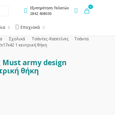
0
Εξυπηρέτηση Πελατών
2842 408030
δια
Εποχιακά
α
-
Σχολικά
-
Τσάντες-Κασετίνες
-
Τσάντα
2x17x42 1 κεντρική θήκη
 Must army design
τρική θήκη