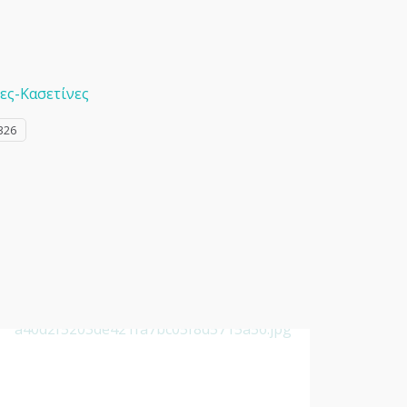
ες-Κασετίνες
326