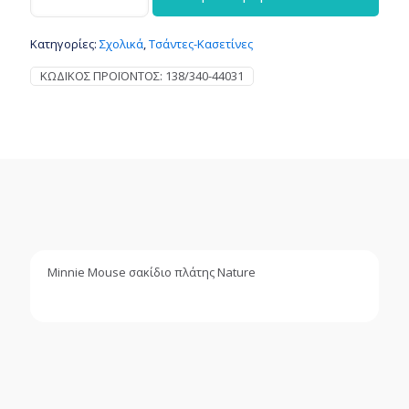
σακίδιο
πλάτης
Κατηγορίες:
Σχολικά
,
Τσάντες-Κασετίνες
Nature
ποσότητα
ΚΩΔΙΚΌΣ ΠΡΟΪΌΝΤΟΣ:
138/340-44031
Minnie Mouse σακίδιο πλάτης Nature