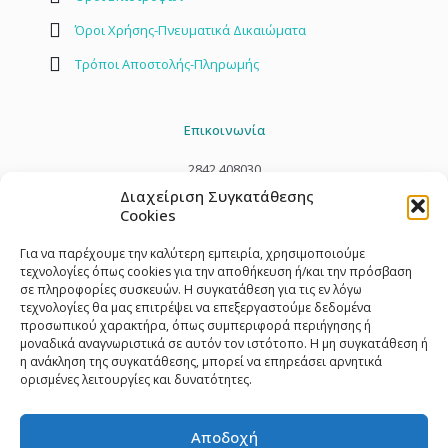
Όροι Χρήσης-Πνευματικά Δικαιώματα
Τρόποι Αποστολής-Πληρωμής
Επικοινωνία
2842 408030
Διαχείριση Συγκατάθεσης
info@toylandstore.gr
Cookies
Για να παρέχουμε την καλύτερη εμπειρία, χρησιμοποιούμε
τεχνολογίες όπως cookies για την αποθήκευση ή/και την πρόσβαση
σε πληροφορίες συσκευών. Η συγκατάθεση για τις εν λόγω
τεχνολογίες θα μας επιτρέψει να επεξεργαστούμε δεδομένα
προσωπικού χαρακτήρα, όπως συμπεριφορά περιήγησης ή
μοναδικά αναγνωριστικά σε αυτόν τον ιστότοπο. Η μη συγκατάθεση ή
η ανάκληση της συγκατάθεσης, μπορεί να επηρεάσει αρνητικά
ορισμένες λειτουργίες και δυνατότητες.
Αποδοχή