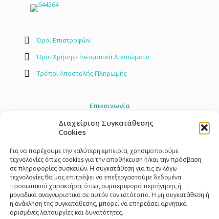
Όροι Επιστροφών
Όροι Χρήσης-Πνευματικά Δικαιώματα
Τρόποι Αποστολής-Πληρωμής
Επικοινωνία
Διαχείριση Συγκατάθεσης
2842 408030
Cookies
info@toylandstore.gr
Για να παρέχουμε την καλύτερη εμπειρία, χρησιμοποιούμε
τεχνολογίες όπως cookies για την αποθήκευση ή/και την πρόσβαση
σε πληροφορίες συσκευών. Η συγκατάθεση για τις εν λόγω
τεχνολογίες θα μας επιτρέψει να επεξεργαστούμε δεδομένα
προσωπικού χαρακτήρα, όπως συμπεριφορά περιήγησης ή
μοναδικά αναγνωριστικά σε αυτόν τον ιστότοπο. Η μη συγκατάθεση ή
η ανάκληση της συγκατάθεσης, μπορεί να επηρεάσει αρνητικά
ορισμένες λειτουργίες και δυνατότητες.