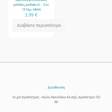
μπάλες ροδακινί – Σετ
12 τεμ. (4cm)
3,99
€
Διαβάστε περισσότερα
Διεύθυνση
1o χιλ Ιεράπετρας - Αγίου Νικολάου Κεντρί, Ιεράπετρα 722
00