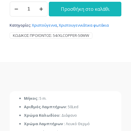
50
Προσθήκη στο καλάθι
Λαμπάκια
LED
5μ
Κατηγορίες:
Χριστούγεννα
,
Χριστουγεννιάτικα φωτάκια
θερμό
λευκό
ΚΩΔΙΚΌΣ ΠΡΟΪΌΝΤΟΣ:
54/XLCOPPER-50WW
μπαταρίας
σε
σειρά
με
χάλκινο
καλώδιο
ποσότητα
Μήκος:
5 m.
Αριθμός Λαμπτήρων:
50Led
Χρώμα Καλωδίου:
Διάφανο
Χρώμα Λαμπτήρων :
Λευκό Θερμό