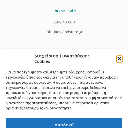
Επικοινωνία
2842 408030
info@toylandstore.gr
Διαχείριση Συγκατάθεσης
Cookies
Για να παρέχουμε την καλύτερη εμπειρία, χρησιμοποιούμε
τεχνολογίες όπως cookies για την αποθήκευση ή/και την πρόσβαση
σε πληροφορίες συσκευών. Η συγκατάθεση για τις εν λόγω
τεχνολογίες θα μας επιτρέψει να επεξεργαστούμε δεδομένα
προσωπικού χαρακτήρα, όπως συμπεριφορά περιήγησης ή
μοναδικά αναγνωριστικά σε αυτόν τον ιστότοπο. Η μη συγκατάθεση ή
η ανάκληση της συγκατάθεσης, μπορεί να επηρεάσει αρνητικά
ορισμένες λειτουργίες και δυνατότητες.
Αποδοχή