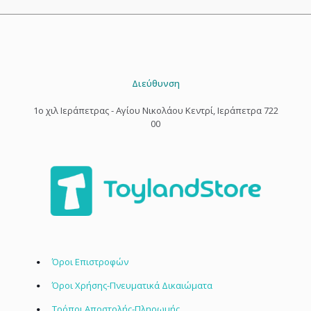
Διεύθυνση
1o χιλ Ιεράπετρας - Αγίου Νικολάου Κεντρί, Ιεράπετρα 722
00
Όροι Επιστροφών
Όροι Χρήσης-Πνευματικά Δικαιώματα
Τρόποι Αποστολής-Πληρωμής