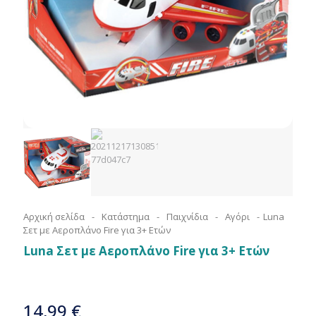
Αρχική σελίδα
-
Κατάστημα
-
Παιχνίδια
-
Αγόρι
-
Luna
Σετ με Αεροπλάνο Fire για 3+ Ετών
Luna Σετ με Αεροπλάνο Fire για 3+ Ετών
14,99
€