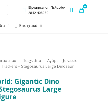
0
Εξυπηρέτηση Πελατών
2842 408030
δια
Εποχιακά
ατάστημα
-
Παιχνίδια
-
Αγόρι
-
Jurassic
o Trackers – Stegosaurus Large Dinosaur
rld: Gigantic Dino
 Stegosaurus Large
igure