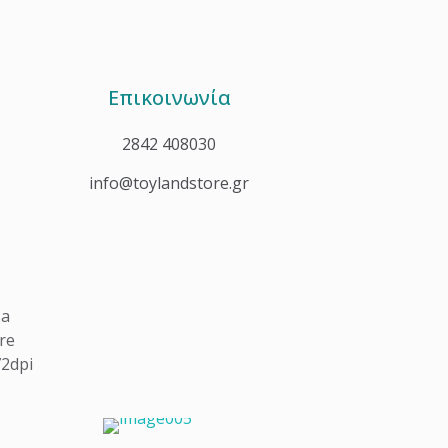
Επικοινωνία
2842 408030
info@toylandstore.gr