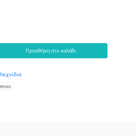
Προσθήκη στο καλάθι
Παιχνίδια
085662