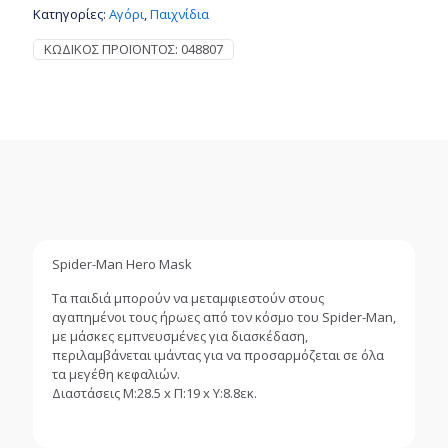
Κατηγορίες:
Αγόρι
,
Παιχνίδια
ποσότητα
ΚΩΔΙΚΌΣ ΠΡΟΪΌΝΤΟΣ:
048807
Spider-Man Hero Mask
Τα παιδιά μπορούν να μεταμφιεστούν στους
αγαπημένοι τους ήρωες από τον κόσμο του Spider-Man,
με μάσκες εμπνευσμένες για διασκέδαση,
περιλαμβάνεται ιμάντας για να προσαρμόζεται σε όλα
τα μεγέθη κεφαλιών.
Διαστάσεις Μ:28.5 x Π:19 x Υ:8.8εκ.