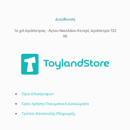
Διεύθυνση
1o χιλ Ιεράπετρας - Αγίου Νικολάου Κεντρί, Ιεράπετρα 722
00
Όροι Επιστροφών
Όροι Χρήσης-Πνευματικά Δικαιώματα
Τρόποι Αποστολής-Πληρωμής