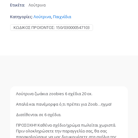
Ετικέτα:
σχέδια
Λούτρινα
20
Κατηγορίες:
Λούτρινα
,
Παιχνίδια
εκ.
ποσότητα
ΚΩΔΙΚΌΣ ΠΡΟΪΌΝΤΟΣ:
150/030000547103
Λούτρινα ζωάκια zoobies 6 σχέδια 20 εκ.
Απαλά και πανέμορφα ό,τι πρέπει για Zoob…ηγμα!
Διατίθενται σε 6 σχέδια.
ΠΡΟΣΟΧΗ!! Καθένα σχέδιο/χρώμα πωλείται χωριστά.
Πριν ολοκληρώσετε την παραγγελία σας, θα σας
παρακαλούσαμε να μας διευκρινίσετε στα σχόλια της