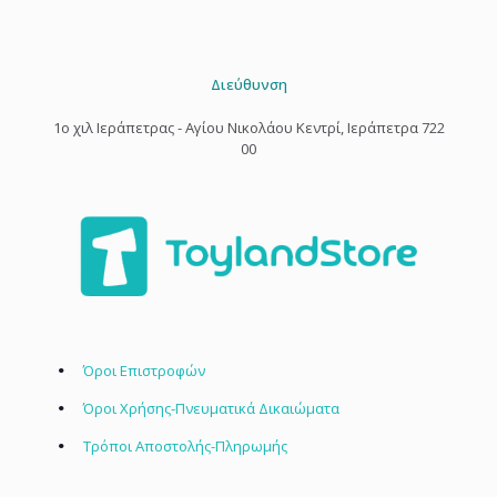
Διεύθυνση
1o χιλ Ιεράπετρας - Αγίου Νικολάου Κεντρί, Ιεράπετρα 722
00
Όροι Επιστροφών
Όροι Χρήσης-Πνευματικά Δικαιώματα
Τρόποι Αποστολής-Πληρωμής