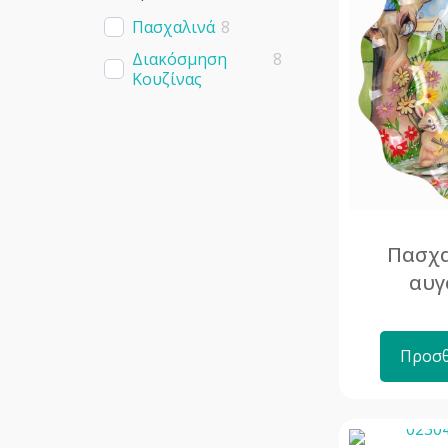
Πασχαλινά
8
Διακόσμηση
8
Κουζίνας
Πασχα
αυγ
Προσθ