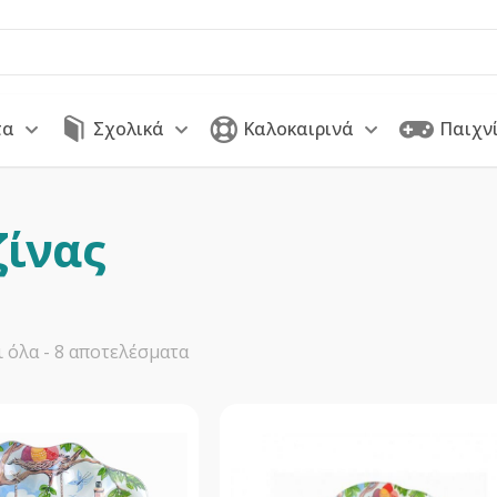
τα
Σχολικά
Καλοκαιρινά
Παιχν
ζίνας
Sorted
 όλα - 8 αποτελέσματα
by
latest