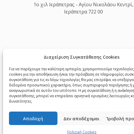
1o χιλ Ιεράπετρας - Αγίου Νικολάου Κεντρί,
Ιεράπετρα 722 00
Διαχείριση Συγκατάθεσης Cookies
Για να παρέχουμε την καλύτερη εμπειρία, χρησιμοποιούμε τεχνολογίε
cookies για την αποθήκευση ή/και την πρόσβαση σε πληροφορίες συσκ
συγκατάθεση για τις εν λόγω τεχνολογίες θα μας επιτρέψει να επεξεργ
δεδομένα προσωπικού χαρακτήρα, όπως συμπεριφορά περιήγησης ή 
αναγνωριστικά σε αυτόν τον ιστότοπο. Η μη συγκατάθεση ή η ανάκληση
συγκατάθεσης, μπορεί να επηρεάσει αρνητικά ορισμένες λειτουργίες κ
δυνατότητες.
Αποδοχή
Δεν αποδέχομαι
Προβολή προ
Πολιτική Cookies