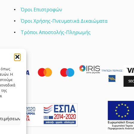
Όροι Επιστροφών
Όροι Χρήσης-Πνευματικά Δικαιώματα
Τρόποι Αποστολής-Πληρωμής
ς όπως
ευών. Η
αστούμε
μοναδικά
 της
αι
τιμήσεων