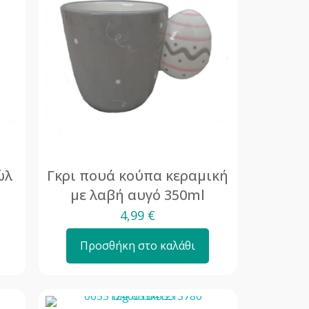
ώλ
Γκρι πουά κούπα κεραμική
με λαβή αυγό 350ml
4,99
€
Προσθήκη στο καλάθι