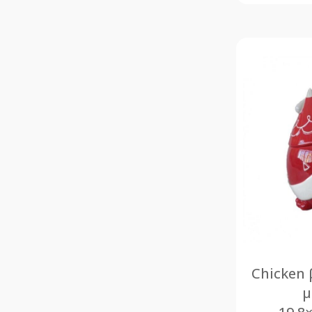
Chicken
μ