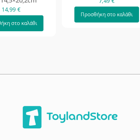
×14,5×20,2cm
7,49
€
14,99
€
Προσθήκη στο καλάθι
ήκη στο καλάθι