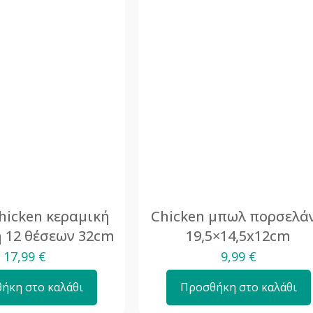
hicken κεραμική
Chicken μπωλ πορσελά
 12 θέσεων 32cm
19,5×14,5x12cm
17,99
€
9,99
€
ήκη στο καλάθι
Προσθήκη στο καλάθι