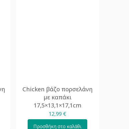
νη
Chicken βάζο πορσελάνη
με καπάκι
17,5×13,1×17,1cm
12,99
€
Προσθήκη στο καλάθι