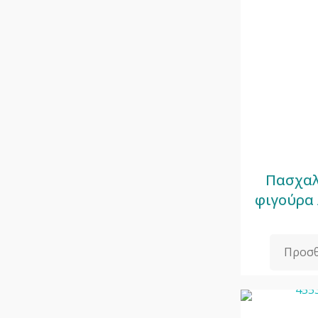
Πασχαλ
φιγούρα
Προσθ