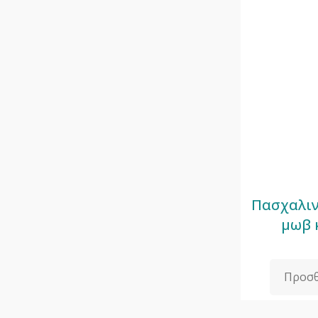
Πασχαλιν
μωβ 
Προσθ