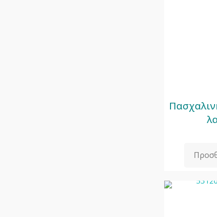
Πασχαλιν
λ
Προσθ