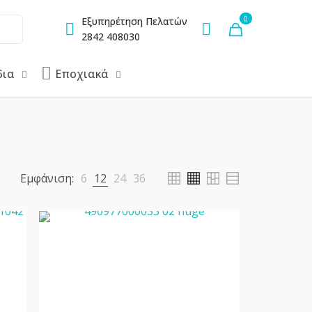
0
Εξυπηρέτηση Πελατών
2842 408030
δια
Εποχιακά
Εμφάνιση:
6
12
24
36