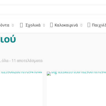
ϊόντα
Σχολικά
Καλοκαιρινά
Παιχνί
ιού
Sorted
 όλα - 11 αποτελέσματα
by
latest